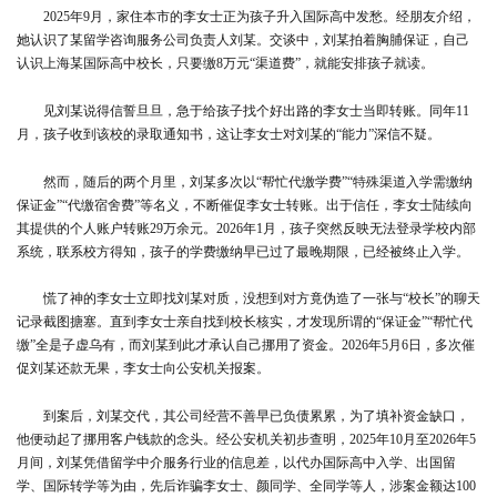
2025年9月，家住本市的
李女士
正为孩子升入国际高中发愁。经朋友介绍，
她认识了某留学咨询服务公司负责人刘某。交谈中，刘某拍着胸脯保证，自己
认识上海某国际高中校长，只要缴8万元“渠道费”，就能安排孩子就读。
见刘某说得信誓旦旦，急于给孩子找个好出路的李女士当即转账。同年11
月，孩子收到该校的录取通知书，这让李女士对刘某的“能力”深信不疑。
然而，随后的两个月里，刘某多次以“帮忙代缴学费”“特殊渠道入学需缴纳
保证金”“代缴宿舍费”等名义，不断催促李女士转账。出于信任，
李女士陆续向
其提供的个人账户转账29万余元。
2026年1月，孩子突然反映无法登录学校内部
系统，联系校方得知，孩子的学费缴纳早已过了最晚期限，已经被终止入学。
慌了神的李女士立即找刘某对质，
没想到对方竟伪造了一张与“校长”的聊天
记录截图搪塞。
直到李女士亲自找到校长核实，
才发现所谓的“保证金”“帮忙代
缴”全是子虚乌有，而刘某到此才承认自己挪用了资金。
2026年5月6日，多次催
促刘某还款无果，李女士向公安机关报案。
到案后，刘某交代，其公司经营不善早已负债累累，为了填补资金缺口，
他便动起了挪用客户钱款的念头。经公安机关初步查明，2025年10月至2026年5
月间，刘某凭借留学中介服务行业的信息差，以代办国际高中入学、出国留
学、国际转学等为由，
先后诈骗李女士、颜同学、全同学等人，涉案金额达100