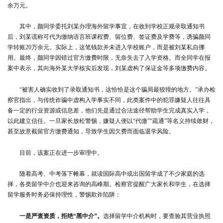
余万元。
其中，颜同学委托刘某办理海外留学事宜，在收到学校正规录取通知书
后，刘某谎称可代为缴纳语言班课程费、留位费、签证费及学费等，诱骗颜同
学转账20万余元。实际上，这笔钱款并未进入学校账户，而是被刘某私自挪
用。最终，颜同学因错过官方缴费时限，无奈失去了入学资格。而全同学在报
案中表示，其向海外某大学核实后发现，刘某虚构了保证金等多项缴费内容。
“被害人确实收到了录取通知书，这恰恰是这个骗局最狡猾的地方。”承办检
察官指出，与传统诈骗中虚构入学事实不同，此类案件中的犯罪嫌疑人往往具
备一定的行业资源或信息差，他们先是通过合法途径帮助学生完成真实入学，
以此建立信任。一旦家长放松警惕，嫌疑人便以“代缴”“疏通”等名义持续敛财，
甚至故意截留官方缴费通知，导致学生因欠费而面临退学风险。
目前，该案正在进一步审理中。
随着高考、中考落下帷幕，就读国际高中或出国留学成了不少家庭的选
择，各类留学中介也迎来咨询的高峰期。检察官提醒广大家长和学生，在选择
留学服务时务必保持理性，警惕欺诈陷阱：
一是严查资质，拒绝“黑中介”。
选择留学中介机构时，要查验其营业执照