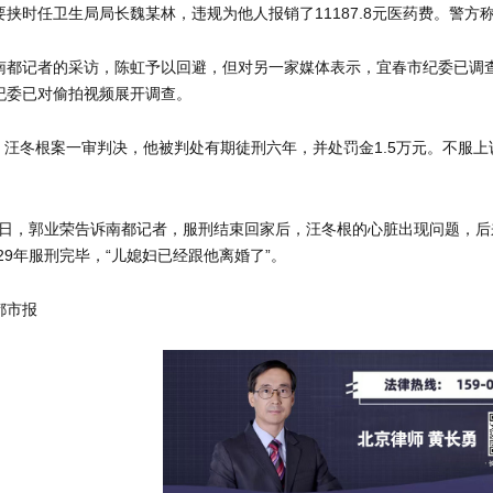
挟时任卫生局局长魏某林，违规为他人报销了11187.8元医药费。警方称
南都记者的采访，陈虹予以回避，但对另一家媒体表示，宜春市纪委已调
纪委已对偷拍视频展开调查。
月，汪冬根案一审判决，他被判处有期徒刑六年，并处罚金1.5万元。不服上
7月3日，郭业荣告诉南都记者，服刑结束回家后，汪冬根的心脏出现问题，
029年服刑完毕，“儿媳妇已经跟他离婚了”。
都市报