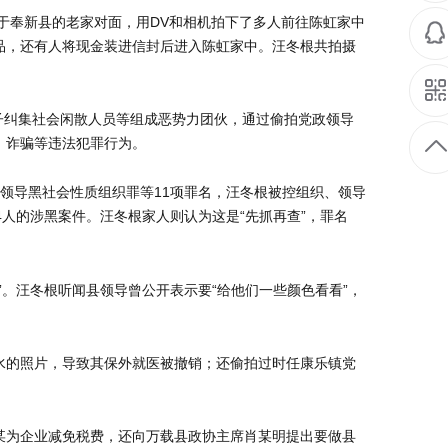
位于奉新县的老家对面，用DV和相机拍下了多人前往陈虹家中
品，还有人将现金装进信封后进入陈虹家中。汪冬根共拍摄
其子纠集社会闲散人员等组成恶势力团伙，通过偷拍党政领导
、诈骗等违法犯罪行为。
领导黑社会性质组织罪等11项罪名，汪冬根被控组织、领导
人的涉黑案件。汪冬根家人则认为这是“先抓再查”，罪名
。汪冬根听闻县领导曾公开表示要“给他们一些颜色看看”，
水的照片，导致其保外就医被撤销；还偷拍过时任康乐镇党
某为企业减免税费，还向万载县政协主席肖某明提出要做县