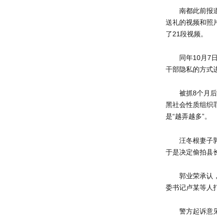
南都此前报
送礼的视频和照
了21段视频。
同年10月
干部隐私的方式
被抓8个月
黑社会性质组织
是“越弄越多”。
汪冬根妻子
于是决定偷拍县
郭业荣承认
委书记卢某等人
警方起诉意