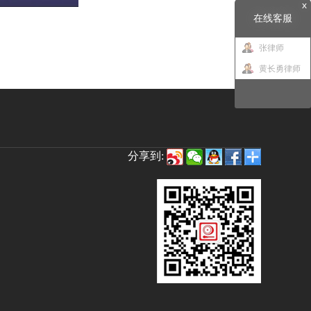
x
在线客服
张律师
黄长勇律师
分享到: