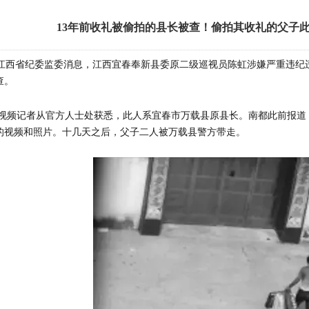
13年前收礼被偷拍的县长被查！偷拍其收礼的父子
据江西省纪委监委消息，江西宜春奉新县委原二级巡视员陈虹涉嫌严重违纪
查。
N视频记者从官方人士处获悉，此人系宜春市万载县原县长。南都此前报道，
的视频和照片。十几天之后，父子二人被万载县警方带走。