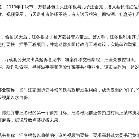
道，2013年中秋节，万载县包工头汪冬根与儿子汪金亮，潜入县长陈虹
片。视频显示，当天送礼者络绎不绝，有人送五粮液、四特酒、礼盒等礼
7日，偷拍18天后，汪冬根父子被万载县警方带走。警方称，汪冬根利用
进行要挟，插手工程项目，并煽动群众阻碍政府工程建设，实施敲诈勒索
后，万载县公安局出具起诉意见书，将案件移交检察院。汪金亮被控组织、
罪、敲诈勒索罪、寻衅滋事罪和保险诈骗罪共4项罪名。该案被列为一起24
郭业荣称，当时汪家因拆迁补偿问题与政府发生纠纷，成为仅剩的“钉子户”
长视频以求自保。
，陈虹并非汪冬根的第一个偷拍目标。汪冬根此前还偷拍过村民汪某林挑
打麻将，据说导致卢某提拔未果。
见书则称，汪冬根曾以偷拍的打麻将视频为要挟，要求高村镇党委书记黄