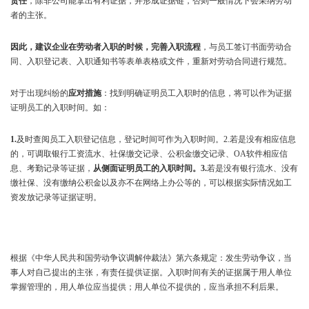
责任
，除非公司能拿出有利证据，并形成证据链，否则一般情况下会采纳劳动
者的主张。
因此，建议企业在劳动者入职的时候，完善入职流程
，与员工签订书面劳动合
同、入职登记表、入职通知书等表单表格或文件，重新对劳动合同进行规范。
对于出现纠纷的
应对措施
：找到明确证明员工入职时的信息，将可以作为证据
证明员工的入职时间。如：
1.
及时查阅员工入职登记信息，登记时间可作为入职时间。2.若是没有相应信息
的，可调取银行工资流水、社保缴交记录、公积金缴交记录、OA软件相应信
息、考勤记录等证据，
从侧面证明员工的入职时间。3.
若是没有银行流水、没有
缴社保、没有缴纳公积金以及亦不在网络上办公等的，可以根据实际情况如工
资发放记录等证据证明。
根据《中华人民共和国劳动争议调解仲裁法》第六条规定：发生劳动争议，当
事人对自己提出的主张，有责任提供证据。入职时间有关的证据属于用人单位
掌握管理的，用人单位应当提供；用人单位不提供的，应当承担不利后果。